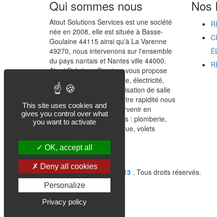
Qui sommes nous
Nos 
Atout Solutions Services est une société
R
née en 2008, elle est située à Basse-
C
Goulaine 44115 ainsi qu'à La Varenne
49270, nous intervenons sur l'ensemble
É
du pays nantais et Nantes ville 44000.
R
Atout Solutions Services vous propose
ses services en plomberie, électricité,
chauffage, sanitaire, réalisation de salle
de bains clé en main. Notre rapidité nous
This site uses cookies and
permet également d'intervenir en
gives you control over what
dépannage multi-services : plomberie,
you want to activate
électricité, portail électrique, volets
roulants...
OK, accept all
En savoir plus
Deny all cookies
Copyrights © 2026
SOft13
. Tous droits réservés.
Personalize
Privacy policy