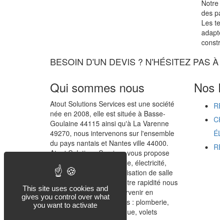
Notre
des pa
Les te
adapté
const
BESOIN D'UN DEVIS ? N'HÉSITEZ PAS
Qui sommes nous
Nos 
Atout Solutions Services est une société
R
née en 2008, elle est située à Basse-
C
Goulaine 44115 ainsi qu'à La Varenne
49270, nous intervenons sur l'ensemble
É
du pays nantais et Nantes ville 44000.
R
Atout Solutions Services vous propose
ses services en plomberie, électricité,
chauffage, sanitaire, réalisation de salle
de bains clé en main. Notre rapidité nous
This site uses cookies and
permet également d'intervenir en
gives you control over what
dépannage multi-services : plomberie,
you want to activate
électricité, portail électrique, volets