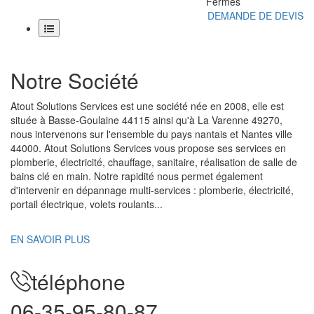
Fermés
DEMANDE DE DEVIS
Accueil
Notre Société
Services
Atout Solutions Services est une société née en 2008, elle est
Projets
Plomberie Générale
située à Basse-Goulaine 44115 ainsi qu'à La Varenne 49270,
Travaux de Plomberie
nous intervenons sur l'ensemble du pays nantais et Nantes ville
Installateur électrique
Nos Tarifs
Remplacement chauffe-eau
44000. Atout Solutions Services vous propose ses services en
Tableau general maintenance
A propos
Changement de tableau élèctrique
plomberie, électricité, chauffage, sanitaire, réalisation de salle de
installation de Pompe à Chaleur
Remplacement chaudière
bains clé en main. Notre rapidité nous permet également
Spécialiste Chauffage
Contact
Notre société
d'intervenir en dépannage multi-services : plomberie, électricité,
Plomberie Chauffage
Nous contacter
portail électrique, volets roulants...
Dépannage de chauffage en urgence
Foire Aux Questions
MENTIONS LEGALES
EN SAVOIR PLUS
téléphone
06-35-95-80-87